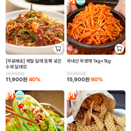
[무료배송] 제철 달래 듬뿍 넣은
국내산 무생채 1kg+1kg
수제 달래장
19,900원
39,900원
11,900원
40%
15,900원
60%