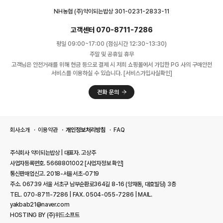
NH농협 (주)약이되는밥상 301-0231-2833-11
고객센터 070-8711-7286
평일 09:00~17:00 (점심시간 12:30~13:30)
주말 및 공휴일 휴무
고객님은 안전거래를 위해 현금 등으로 결제 시 저희 쇼핑몰에서 가입한 PG 사의 구매안전
서비스를 이용하실 수 있습니다. [서비스가입사실확인]
회사소개
이용약관
개인정보처리방침
FAQ
주식회사 약이되는밥상 | 대표자. 고상주
사업자등록번호. 5668801002
[사업자정보 확인]
통신판매업신고. 2018-서울서초-0719
주소. 06739 서울 서초구 남부순환로364길 8-16 (양재동, 대호빌딩) 3층
TEL. 070-8711-7286 | FAX. 0504-055-7286 | MAIL.
yakbab21@naver.com
HOSTING BY (주)위드소프트