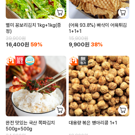
별미 꽁보리김치 1kg+1kg(증
(어육 93.8%) 빠삭이 어육튀김
정)
1+1+1
39,900원
15,900원
16,400원
59%
9,900원
38%
완전 맛있는 국산 쪽파김치
대용량 볶은 병아리콩 1+1
500g+500g