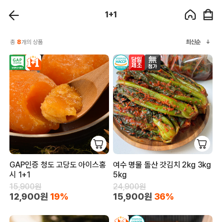
1+1
총
8
개의 상품
최신순
GAP인증 청도 고당도 아이스홍
여수 명물 돌산 갓김치 2kg 3kg
시 1+1
5kg
15,900원
24,900원
12,900원
19%
15,900원
36%