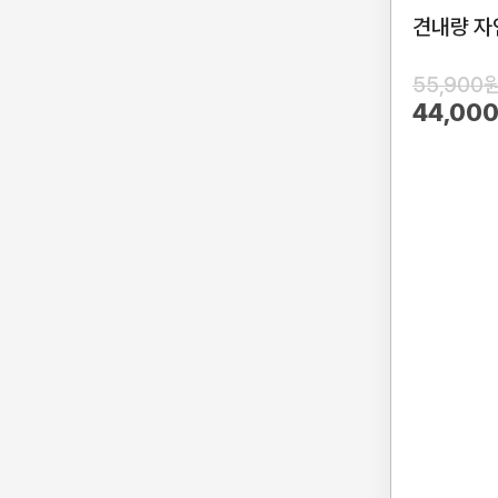
견내량 자
55,900
44,00