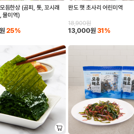
모듬한상 (곰피, 톳, 꼬시래
완도 햇 초사리 어린미역
, 물미역)
18,900원
0원
25%
13,000원
31%