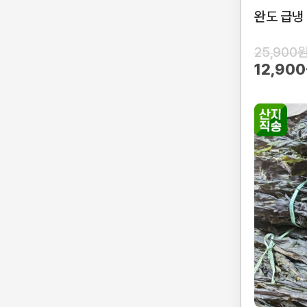
완도 급냉
25,900
12,90