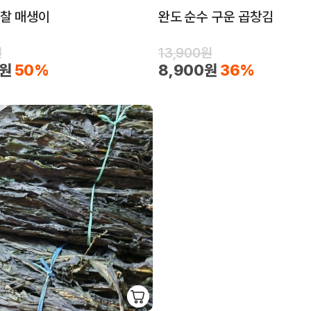
 찰 매생이
완도 순수 구운 곱창김
원
13,900원
0원
50%
8,900원
36%