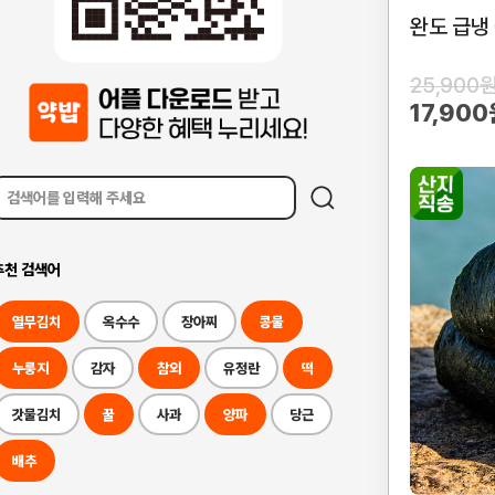
완도 급냉
25,900
17,900
추천 검색어
열무김치
옥수수
장아찌
콩물
누룽지
감자
참외
유정란
떡
갓물김치
꿀
사과
양파
당근
배추