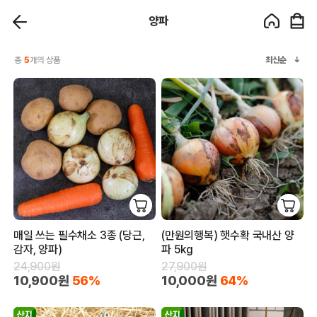
양파
총
5
개의 상품
최신순
매일 쓰는 필수채소 3종 (당근,
(만원의행복) 햇수확 국내산 양
감자, 양파)
파 5kg
24,900원
27,900원
10,900원
56%
10,000원
64%