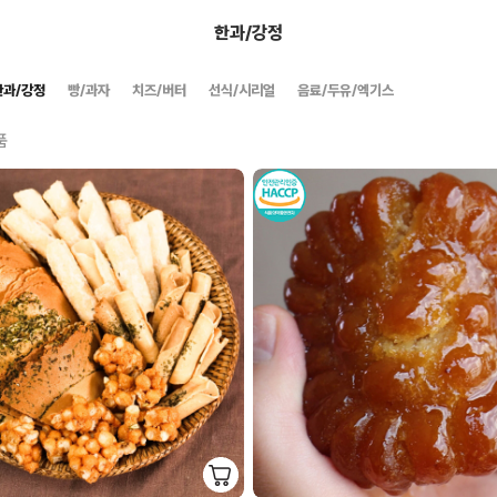
한과/강정
한과/강정
빵/과자
치즈/버터
선식/시리얼
음료/두유/엑기스
품