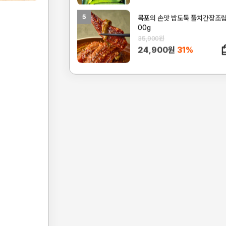
5
목포의 손맛 밥도둑 풀치간장조림
00g
35,900원
24,900원
31%