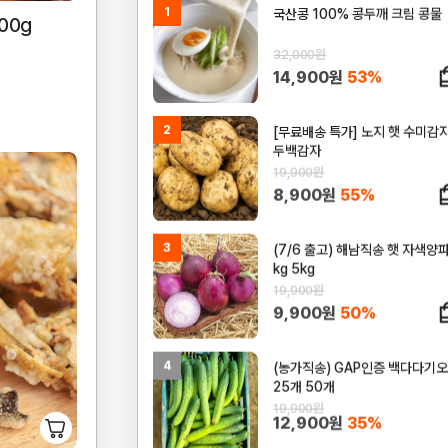
1
국산콩 100% 콩두깨 크림 콩물
00g
32,000원
14,900원
53%
2
[무료배송 특가] 노지 햇 수미감
두백감자
19,900원
8,900원
55%
3
(7/6 출고) 해남직송 햇 자색양파
kg 5kg
19,900원
9,900원
50%
4
(농가직송) GAP인증 백다다기
25개 50개
19,900원
12,900원
35%