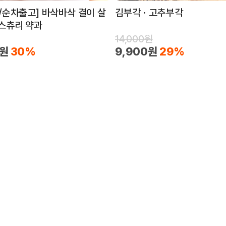
/순차출고] 바삭바삭 결이 살
김부각ㆍ고추부각
스츄리 약과
14,000원
0원
30%
9,900원
29%