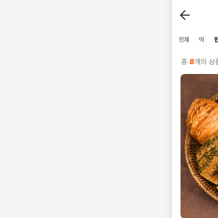
전체
떡
총
8
개의 상