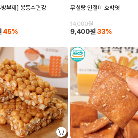
무방부제] 봉동수편강
무설탕 인절미 호박엿
14,000원
원
45%
9,400원
33%