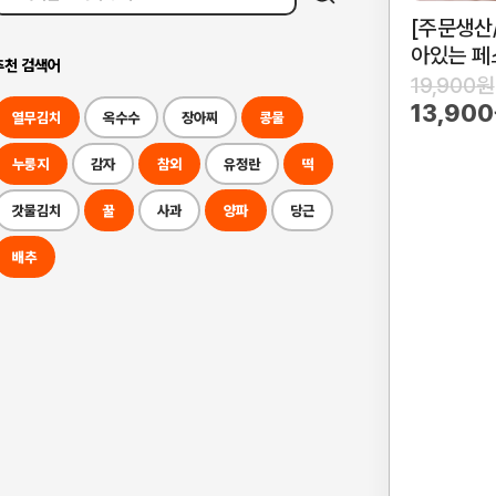
[주문생산
아있는 페
추천 검색어
19,900원
13,90
열무김치
옥수수
장아찌
콩물
누룽지
감자
참외
유정란
떡
갓물김치
꿀
사과
양파
당근
배추