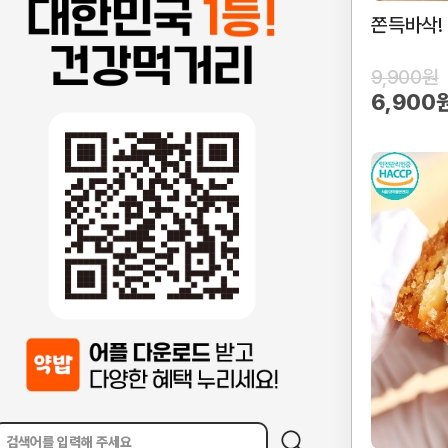
쫀득바삭!
9,900원
6,900