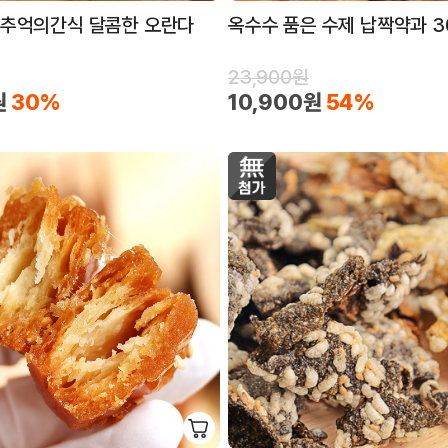
 추억의간식 달콤한 오란다
옥수수 품은 수제 납짝약과 3
23,900원
원
30%
10,900원
54%