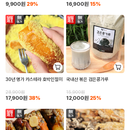
9,900원
29%
16,900원
15%
30년 명가 카스테라 호박인절미
국내산 볶은 검은콩가루
28,900원
15,900원
17,900원
38%
12,000원
25%