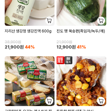
지리산 생강청 생강진액 600g
진도 햇 쑥송편(흑임자/녹두/깨)
38,900원
21,900원
21,900원
44%
12,900원
41%