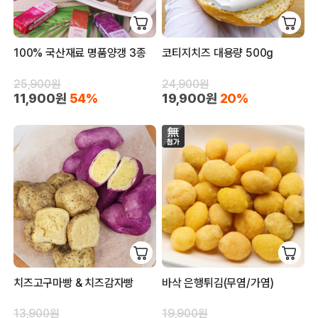
100% 국산재료 명품양갱 3종
코티지치즈 대용량 500g
25,900원
24,900원
11,900원
54%
19,900원
20%
치즈고구마빵 & 치즈감자빵
바삭 은행튀김(무염/가염)
13,900원
19,900원