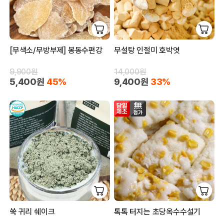
[무색소/무방부제] 봉동수편강
무설탕 인절미 호박엿
9,900원
14,000원
5,400원
45%
9,400원
33%
쑥 귀리 쉐이크
톡톡 터지는 초당옥수수설기