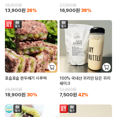
18,900원
27,900원
13,900원
26%
16,900원
39%
포슬포슬 완두배기 시루떡
100% 국내산 귀리만 담은 귀리
쉐이크
26,900원
12,900원
18,900원
30%
7,500원
42%