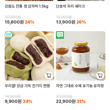
강원도 전통 생 감자떡 1.5kg
단호박 귀리 쉐이크
20,900원
18,900원
15,800원
24%
13,900원
26%
우리쌀! 앙금 가득 잔기지 찐빵
자연 그대로 수제 유기농 유자청
14,900원
33,000원
9,900원
34%
22,900원
31%