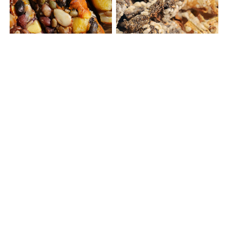
삼색 영양찰떡
김부각ㆍ고추부각
29,000원
14,000원
18,900원
35%
9,900원
29%