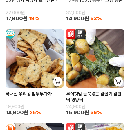
30년 명가 흑임자 호박인절미
국산콩 100% 콩두깨 크림 콩물
22,000원
32,000원
17,900원
19%
14,900원
53%
국내산 우리콩 참두부과자
부여햇밤 듬뿍넣은 밤설기 밤찰
떡 영양떡
19,900원
24,900원
14,900원
25%
15,900원
36%