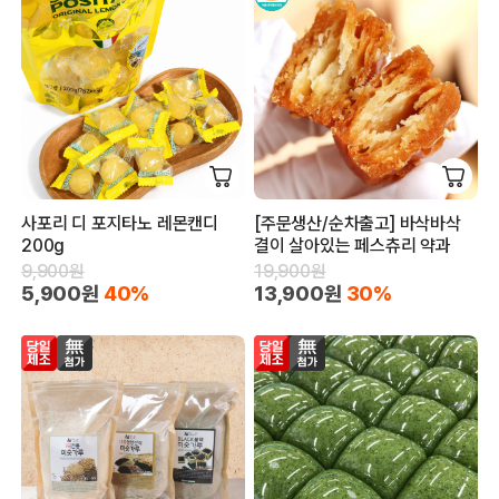
사포리 디 포지타노 레몬캔디
[주문생산/순차출고] 바삭바삭
200g
결이 살아있는 페스츄리 약과
9,900원
19,900원
5,900원
40%
13,900원
30%