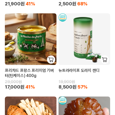
21,900원
41%
2,500원
68%
프리차드 프랑스 프리미엄 기버
뉴트라라이프 도라지 캔디
터(틴케이스) 400g
29,000원
19,900원
17,000원
41%
8,500원
57%