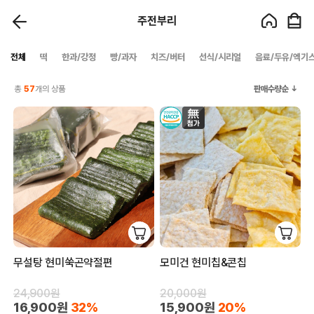
주전부리
전체
떡
한과/강정
빵/과자
치즈/버터
선식/시리얼
음료/두유/엑기
총
57
개의 상품
판매수량순
무설탕 현미쑥곤약절편
모미건 현미칩&콘칩
24,900원
20,000원
16,900원
32%
15,900원
20%