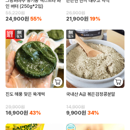
그랑퍼마주 유기농 엑스트라 파
든든한 한끼 대추고 약식
인 버터 (250g*2입)
55,220원
26,900원
24,900원
55%
21,900원
19%
진도 해풍 맞은 쑥개떡
국내산 A급 볶은검정콩분말
29,900원
14,900원
16,900원
43%
9,900원
34%