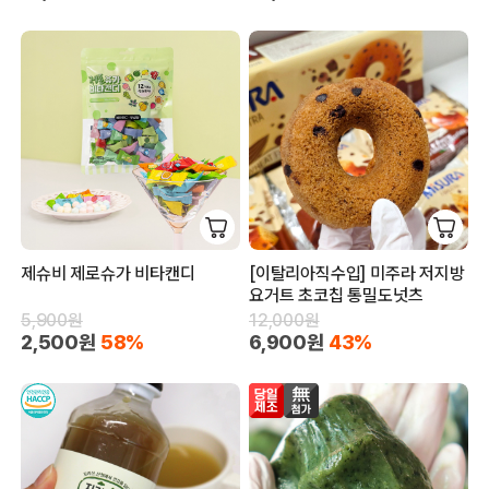
제슈비 제로슈가 비타캔디
[이탈리아직수입] 미주라 저지방
요거트 초코칩 통밀도넛츠
5,900원
12,000원
2,500원
58%
6,900원
43%