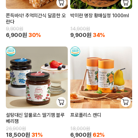
쫀득바삭! 추억의간식 달콤한 오
박미란 명장 황매실청 1000ml
란다
9,900원
14,900원
6,900원
30%
9,900원
34%
설탕대신 알룰로스 딸기잼 블루
프로폴리스 캔디
베리잼
26,900원
18,000원
18,500원
31%
6,900원
62%