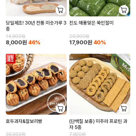
당일제조! 30년 전통 미숫가루 3
진도 해풍맞은 쑥인절미
종
14,900원
29,900원
8,000원
46%
17,900원
40%
호두과자&찰보리빵
(단백질 보충) 미주라 프로틴 과
자 5종
36,900원
7,900원