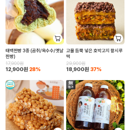
태백찐빵 3종 (곰취/옥수수/옛날
고물 듬뿍 넣은 호박고지 팥시루
찐빵)
떡
17,900원
29,900원
12,900원
28%
18,900원
37%