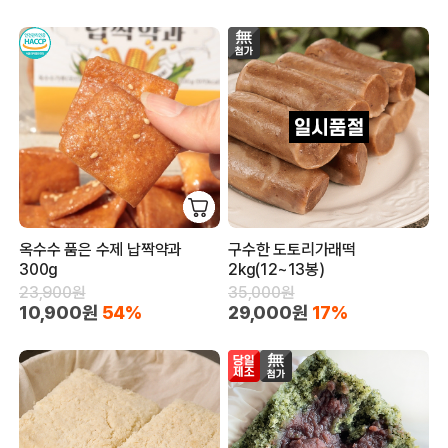
옥수수 품은 수제 납짝약과
구수한 도토리가래떡
300g
2kg(12~13봉)
23,900원
35,000원
10,900원
54%
29,000원
17%