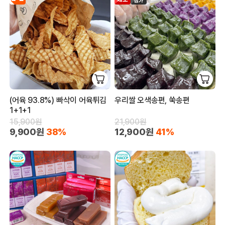
(어육 93.8%) 빠삭이 어육튀김
우리쌀 오색송편, 쑥송편
1+1+1
15,900원
21,900원
9,900원
38%
12,900원
41%