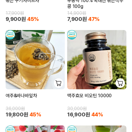
볶은 구기자비트차
무농약 100% 국내산 볶은작두
콩 100g
17,900원
14,900원
9,900원
45%
7,900원
47%
여주&바나바잎차
맥주효모 비오틴 10000
36,000원
30,000원
19,800원
45%
16,900원
44%