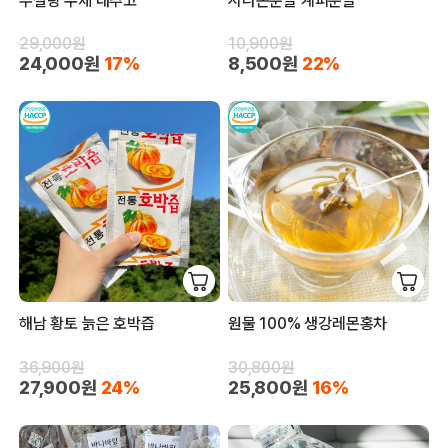
무설탕 수제 대추고
시나몬분말 계피분말
29,000원
10,900원
24,000원
17%
8,500원
22%
해남 황토 늙은 호박즙
원물 100% 생강레몬홍차
36,900원
30,800원
27,900원
24%
25,800원
16%