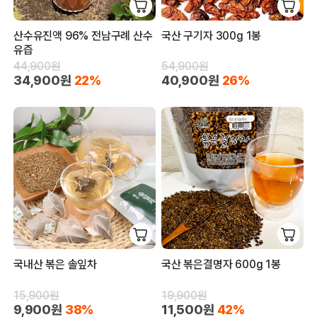
산수유진액 96% 전남구례 산수
국산 구기자 300g 1봉
유즙
44,900원
54,900원
34,900원
22%
40,900원
26%
국내산 볶은 솔잎차
국산 볶은결명자 600g 1봉
15,900원
19,900원
9,900원
38%
11,500원
42%