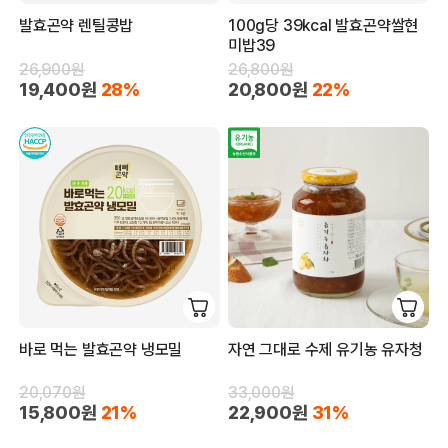
발효곤약 렌틸콩밥
100g당 39kcal 발효곤약쌀현
미밥39
26,900원
26,800원
19,400원
28%
20,800원
22%
바로 먹는 발효곤약 냉모밀
자연 그대로 수제 유기농 유자청
20,070원
33,000원
15,800원
21%
22,900원
31%