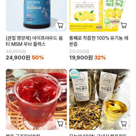
(관절 영양제) 아이프라우드 옵
통째로 착즙한 100% 유기농 레
티 MSM 무브 플렉스
몬즙
49,900원
29,300원
24,900원
50%
19,900원
32%