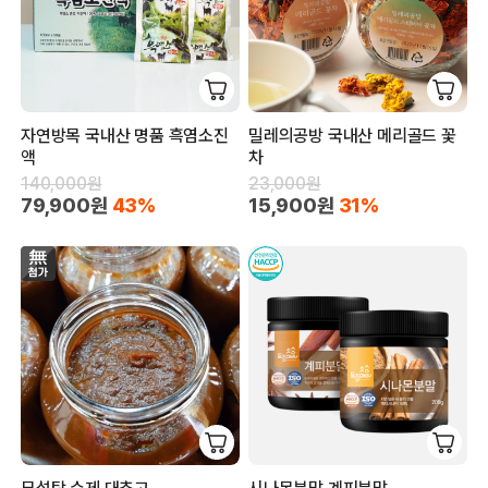
자연방목 국내산 명품 흑염소진
밀레의공방 국내산 메리골드 꽃
액
차
140,000원
23,000원
79,900원
43%
15,900원
31%