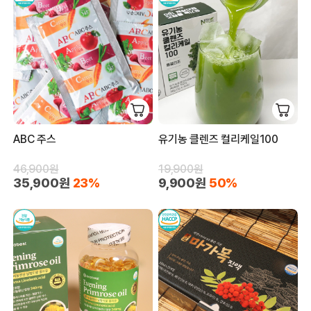
ABC 주스
유기농 클렌즈 컬리케일100
46,900원
19,900원
35,900원
23%
9,900원
50%