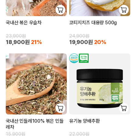
국내산 볶은 우슬차
코티지치즈 대용량 500g
23,900원
24,900원
18,900원
21%
19,900원
20%
국내산 민들레100% 볶은 민들
유기농 양배추환
레차
15,900원
22,000원