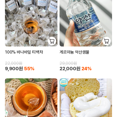
100% 바나바잎 티백차
게르마늄 약산샘물
22,000원
29,000원
9,900원
55%
22,000원
24%