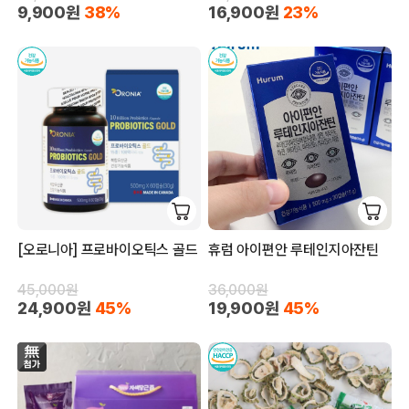
9,900원
38%
16,900원
23%
[오로니아] 프로바이오틱스 골드
휴럼 아이편안 루테인지아잔틴
45,000원
36,000원
24,900원
45%
19,900원
45%