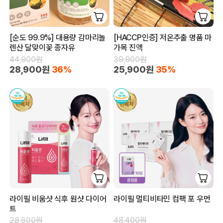
[순도 99.9%] 대용량 감마리놀
[HACCP인증] 저온추출 명품 마
렌산 달맞이꽃 종자유
가목 진액
44,900원
39,900원
28,900원
36%
25,900원
35%
라이필 비움샷 식후 원샷 다이어
라이필 멀티비타민 컴팩 포 우먼
트
28,600원
48,400원