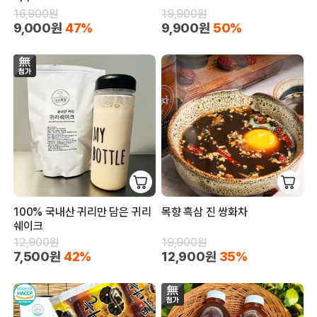
16,900원
19,900원
9,000원
47%
9,900원
50%
100% 국내산 귀리만 담은 귀리
목향 흑삼 진 쌍화차
쉐이크
12,900원
19,900원
7,500원
42%
12,900원
35%