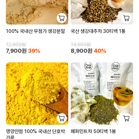
100% 국내산 무첨가 생강분말
국산 생강대추차 30티백 1통
12,900원
14,900원
7,900원
39%
8,900원
40%
영양만점 100% 국내산 단호박
페퍼민트차 50티백 1봉
가루