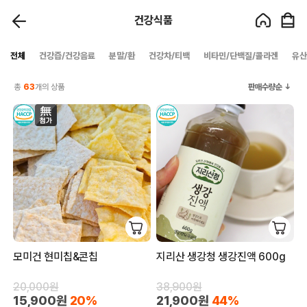
건강식품
전체
건강즙/건강음료
분말/환
건강차/티백
비타민/단백질/콜라겐
유산
총
63
개의 상품
판매수량순
모미건 현미칩&콘칩
지리산 생강청 생강진액 600g
20,000원
38,900원
15,900원
20%
21,900원
44%