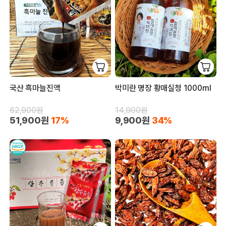
국산 흑마늘진액
박미란 명장 황매실청 1000ml
62,900원
14,900원
51,900원
17%
9,900원
34%