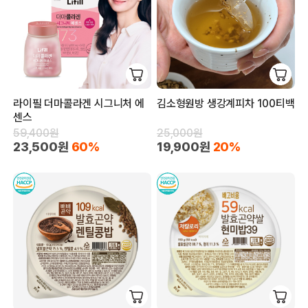
라이필 더마콜라겐 시그니처 에
김소형원방 생강계피차 100티백
센스
59,400원
25,000원
23,500원
60%
19,900원
20%